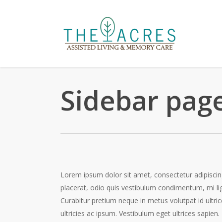
Skip
to
main
content
Sidebar pag
Lorem ipsum dolor sit amet, consectetur adipiscing 
placerat, odio quis vestibulum condimentum, mi li
Curabitur pretium neque in metus volutpat id ultri
ultricies ac ipsum. Vestibulum eget ultrices sapie