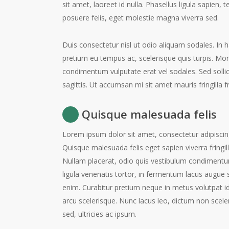
sit amet, laoreet id nulla. Phasellus ligula sapie
posuere felis, eget molestie magna viverra sed.
Duis consectetur nisl ut odio aliquam sodales. In
pretium eu tempus ac, scelerisque quis turpis. Mor
condimentum vulputate erat vel sodales. Sed sollic
sagittis. Ut accumsan mi sit amet mauris fringilla fr
Quisque malesuada felis
Lorem ipsum dolor sit amet, consectetur adipiscing
Quisque malesuada felis eget sapien viverra fringill
Nullam placerat, odio quis vestibulum condiment
ligula venenatis tortor, in fermentum lacus augue 
enim. Curabitur pretium neque in metus volutpat id
arcu scelerisque. Nunc lacus leo, dictum non scele
sed, ultricies ac ipsum.