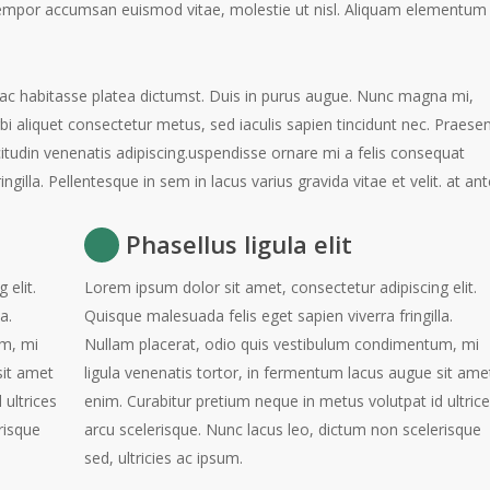
n, tempor accumsan euismod vitae, molestie ut nisl. Aliquam elementum
 hac habitasse platea dictumst. Duis in purus augue. Nunc magna mi,
bi aliquet consectetur metus, sed iaculis sapien tincidunt nec. Praese
itudin venenatis adipiscing.uspendisse ornare mi a felis consequat
ingilla. Pellentesque in sem in lacus varius gravida vitae et velit. at ant
Phasellus ligula elit
 elit.
Lorem ipsum dolor sit amet, consectetur adipiscing elit.
a.
Quisque malesuada felis eget sapien viverra fringilla.
um, mi
Nullam placerat, odio quis vestibulum condimentum, mi
sit amet
ligula venenatis tortor, in fermentum lacus augue sit ame
 ultrices
enim. Curabitur pretium neque in metus volutpat id ultric
risque
arcu scelerisque. Nunc lacus leo, dictum non scelerisque
sed, ultricies ac ipsum.