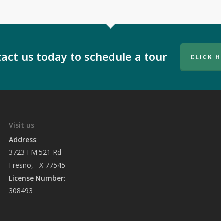
act us today to schedule a tour
CLICK 
Visit us
Address
:
3723 FM 521 Rd
Fresno, TX 77545
License Number
:
308493