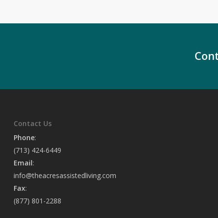
Cont
Contact Us
Phone
:
(713) 424-6449
Email
:
info@theacresassistedliving.com
Fax
:
(877) 801-2288